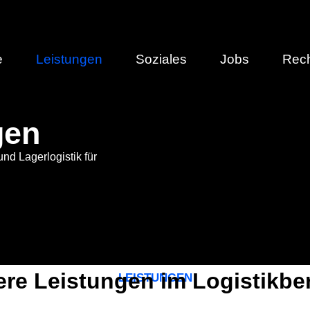
e
Leistungen
Soziales
Jobs
Rech
gen
und Lagerlogistik für
re Leistungen im Logistikbe
LEISTUNGEN