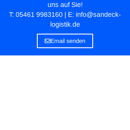
uns auf Sie!
T: 05461 9983160 | E: info@sandeck-
logistik.de
Email senden
Lagerlogistik
Die Lagerlogistik ist ein Teilbereich der Logistik
eines Unternehmens, das eigene und fremde
Waren in Lagern aufbewahren und verwalten
muss.