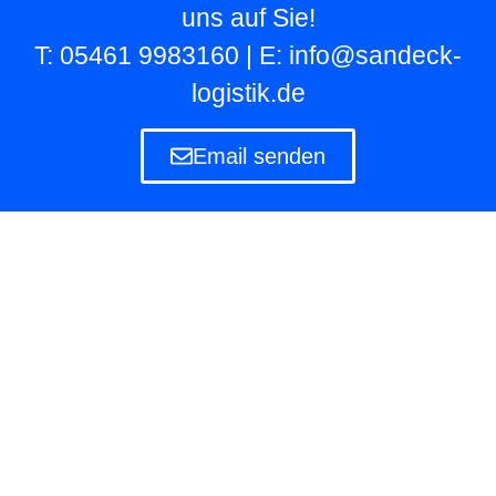
uns auf Sie!
T: 05461 9983160 | E: info@sandeck-
logistik.de
Email senden
Lagerlogistik
Die Lagerlogistik ist ein Teilbereich der Logistik
eines Unternehmens, das eigene und fremde
Waren in Lagern aufbewahren und verwalten
muss.