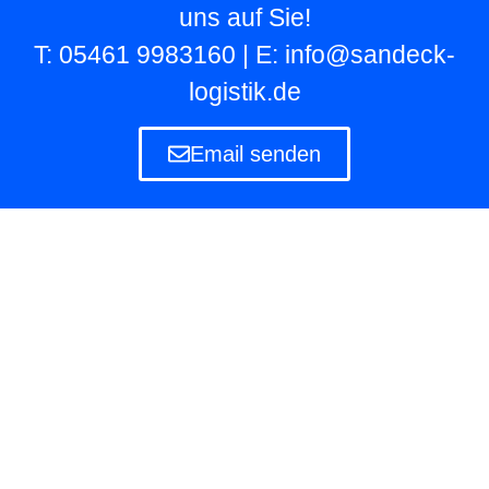
uns auf Sie!
T: 05461 9983160 | E: info@sandeck-
logistik.de
Email senden
Lagerlogistik
Die Lagerlogistik ist ein Teilbereich der Logistik
eines Unternehmens, das eigene und fremde
Waren in Lagern aufbewahren und verwalten
muss.