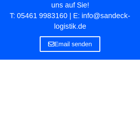
uns auf Sie!
T: 05461 9983160 | E: info@sandeck-
logistik.de
Email senden
Lagerlogistik
Die Lagerlogistik ist ein Teilbereich der Logistik
eines Unternehmens, das eigene und fremde
Waren in Lagern aufbewahren und verwalten
muss.