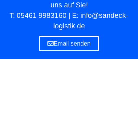
uns auf Sie!
T: 05461 9983160 | E: info@sandeck-
logistik.de
Email senden
Lagerlogistik
Die Lagerlogistik ist ein Teilbereich der Logistik
eines Unternehmens, das eigene und fremde
Waren in Lagern aufbewahren und verwalten
muss.