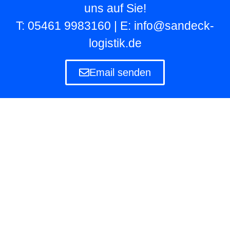
uns auf Sie!
T: 05461 9983160 | E: info@sandeck-
logistik.de
Email senden
Lagerlogistik
Die Lagerlogistik ist ein Teilbereich der Logistik
eines Unternehmens, das eigene und fremde
Waren in Lagern aufbewahren und verwalten
muss.