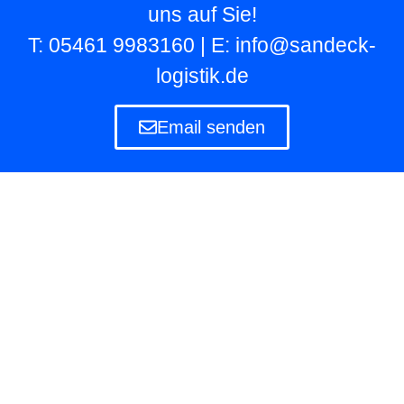
uns auf Sie!
T: 05461 9983160 | E: info@sandeck-
logistik.de
Email senden
Lagerlogistik
Die Lagerlogistik ist ein Teilbereich der Logistik
eines Unternehmens, das eigene und fremde
Waren in Lagern aufbewahren und verwalten
muss.