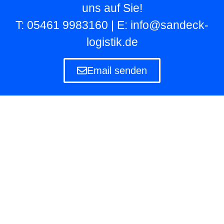
uns auf Sie!
T: 05461 9983160 | E: info@sandeck-
logistik.de
Email senden
Lagerlogistik
Die Lagerlogistik ist ein Teilbereich der Logistik
eines Unternehmens, das eigene und fremde
Waren in Lagern aufbewahren und verwalten
muss.