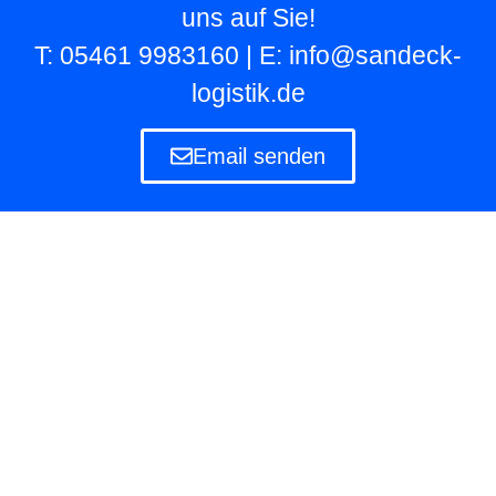
uns auf Sie!
T: 05461 9983160 | E: info@sandeck-
logistik.de
Email senden
Lagerlogistik
Die Lagerlogistik ist ein Teilbereich der Logistik
eines Unternehmens, das eigene und fremde
Waren in Lagern aufbewahren und verwalten
muss.