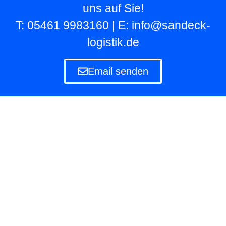
uns auf Sie!
T: 05461 9983160 | E: info@sandeck-
logistik.de
Email senden
Lagerlogistik
Die Lagerlogistik ist ein Teilbereich der Logistik
eines Unternehmens, das eigene und fremde
Waren in Lagern aufbewahren und verwalten
muss.