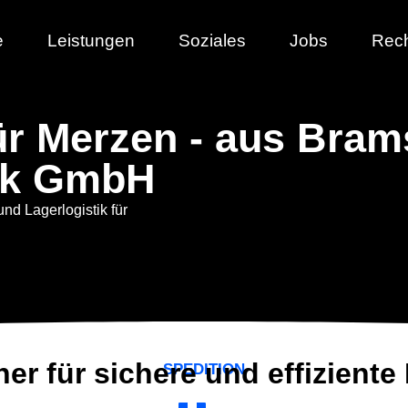
e
Leistungen
Soziales
Jobs
Rech
für Merzen - aus Bram
ik GmbH
und Lagerlogistik für
ner für sichere und effiziente
SPEDITION