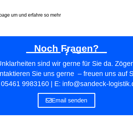
page um und erfahre so mehr
Noch Fragen?
nklarheiten sind wir gerne für Sie da. Zöger
ntaktieren Sie uns gerne – freuen uns auf S
: 05461 9983160 | E: info@sandeck-logistik.
Email senden