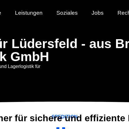
e
Leistungen
Soziales
Jobs
Rech
für Lüdersfeld - aus 
ik GmbH
und Lagerlogistik für
ner für sichere und effiziente
SPEDITION