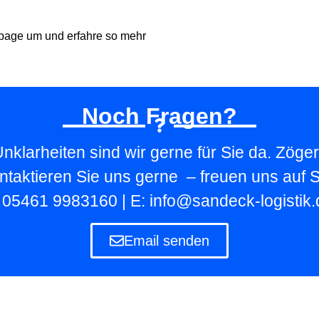
page um und erfahre so mehr
Noch Fragen?
nklarheiten sind wir gerne für Sie da. Zöger
ntaktieren Sie uns gerne – freuen uns auf S
: 05461 9983160 | E: info@sandeck-logistik.
Email senden