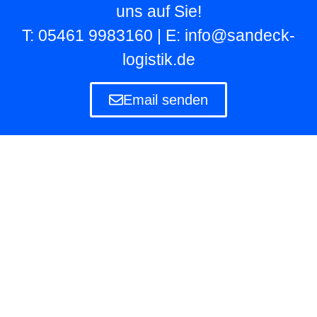
uns auf Sie!
T: 05461 9983160 | E: info@sandeck-
logistik.de
Email senden
Lagerlogistik
Die Lagerlogistik ist ein Teilbereich der Logistik
eines Unternehmens, das eigene und fremde
Waren in Lagern aufbewahren und verwalten
muss.