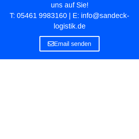
uns auf Sie!
T: 05461 9983160 | E: info@sandeck-
logistik.de
Email senden
Lagerlogistik
Die Lagerlogistik ist ein Teilbereich der Logistik
eines Unternehmens, das eigene und fremde
Waren in Lagern aufbewahren und verwalten
muss.