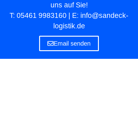
uns auf Sie!
T: 05461 9983160 | E: info@sandeck-
logistik.de
Email senden
Lagerlogistik
Die Lagerlogistik ist ein Teilbereich der Logistik
eines Unternehmens, das eigene und fremde
Waren in Lagern aufbewahren und verwalten
muss.