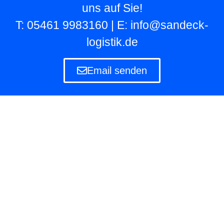
uns auf Sie!
T: 05461 9983160 | E: info@sandeck-
logistik.de
Email senden
Lagerlogistik
Die Lagerlogistik ist ein Teilbereich der Logistik
eines Unternehmens, das eigene und fremde
Waren in Lagern aufbewahren und verwalten
muss.