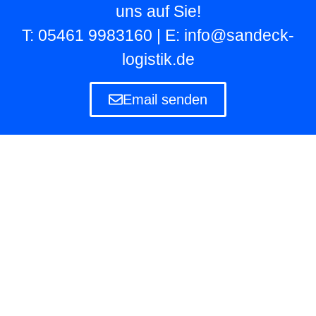
uns auf Sie!
T: 05461 9983160 | E: info@sandeck-
logistik.de
Email senden
Lagerlogistik
Die Lagerlogistik ist ein Teilbereich der Logistik
eines Unternehmens, das eigene und fremde
Waren in Lagern aufbewahren und verwalten
muss.