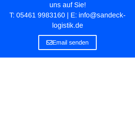
uns auf Sie!
T: 05461 9983160 | E: info@sandeck-
logistik.de
Email senden
Lagerlogistik
Die Lagerlogistik ist ein Teilbereich der Logistik
eines Unternehmens, das eigene und fremde
Waren in Lagern aufbewahren und verwalten
muss.