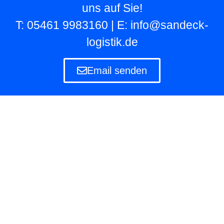
uns auf Sie!
T: 05461 9983160 | E: info@sandeck-
logistik.de
Email senden
Lagerlogistik
Die Lagerlogistik ist ein Teilbereich der Logistik
eines Unternehmens, das eigene und fremde
Waren in Lagern aufbewahren und verwalten
muss.