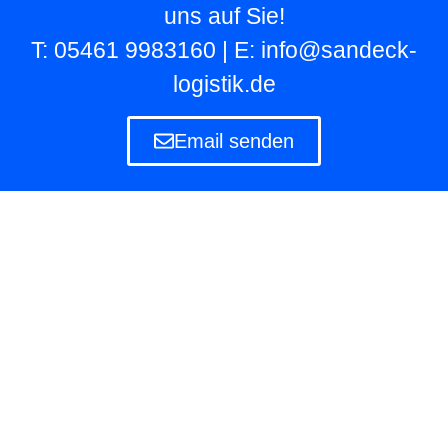
uns auf Sie!
T: 05461 9983160 | E: info@sandeck-
logistik.de
Email senden
Lagerlogistik
Die Lagerlogistik ist ein Teilbereich der Logistik
eines Unternehmens, das eigene und fremde
Waren in Lagern aufbewahren und verwalten
muss.