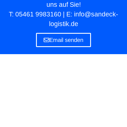
uns auf Sie!
T: 05461 9983160 | E: info@sandeck-
logistik.de
Email senden
Lagerlogistik
Die Lagerlogistik ist ein Teilbereich der Logistik
eines Unternehmens, das eigene und fremde
Waren in Lagern aufbewahren und verwalten
muss.