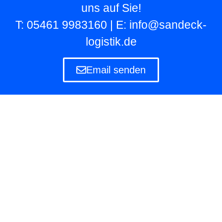
uns auf Sie!
T: 05461 9983160 | E: info@sandeck-
logistik.de
Email senden
Lagerlogistik
Die Lagerlogistik ist ein Teilbereich der Logistik
eines Unternehmens, das eigene und fremde
Waren in Lagern aufbewahren und verwalten
muss.