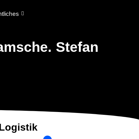
tliches
ramsche. Stefan
 Logistik