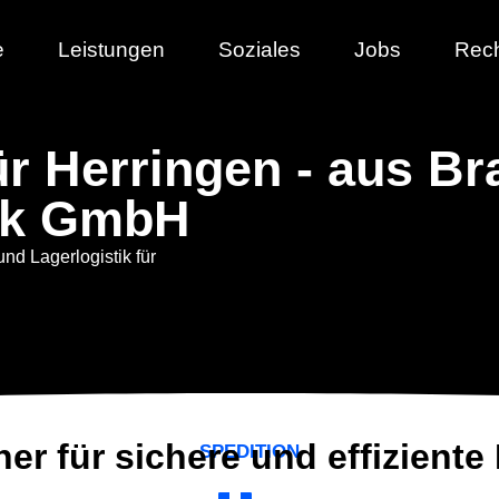
e
Leistungen
Soziales
Jobs
Rech
für Herringen - aus B
ik GmbH
und Lagerlogistik für
ner für sichere und effiziente
SPEDITION