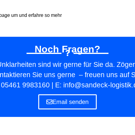
page um und erfahre so mehr
Noch Fragen?
nklarheiten sind wir gerne für Sie da. Zöger
ntaktieren Sie uns gerne – freuen uns auf S
: 05461 9983160 | E: info@sandeck-logistik.
Email senden