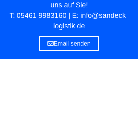
uns auf Sie!
T: 05461 9983160 | E: info@sandeck-
logistik.de
Email senden
Lagerlogistik
Die Lagerlogistik ist ein Teilbereich der Logistik
eines Unternehmens, das eigene und fremde
Waren in Lagern aufbewahren und verwalten
muss.