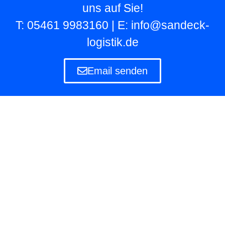
uns auf Sie!
T: 05461 9983160 | E: info@sandeck-
logistik.de
Email senden
Lagerlogistik
Die Lagerlogistik ist ein Teilbereich der Logistik
eines Unternehmens, das eigene und fremde
Waren in Lagern aufbewahren und verwalten
muss.