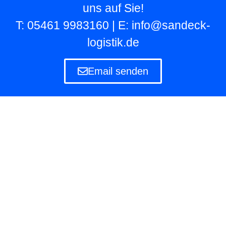
uns auf Sie!
T: 05461 9983160 | E: info@sandeck-
logistik.de
Email senden
Lagerlogistik
Die Lagerlogistik ist ein Teilbereich der Logistik
eines Unternehmens, das eigene und fremde
Waren in Lagern aufbewahren und verwalten
muss.