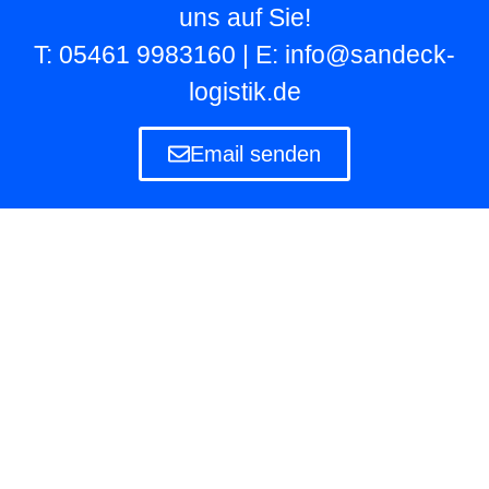
uns auf Sie!
T: 05461 9983160 | E: info@sandeck-
logistik.de
Email senden
Lagerlogistik
Die Lagerlogistik ist ein Teilbereich der Logistik
eines Unternehmens, das eigene und fremde
Waren in Lagern aufbewahren und verwalten
muss.