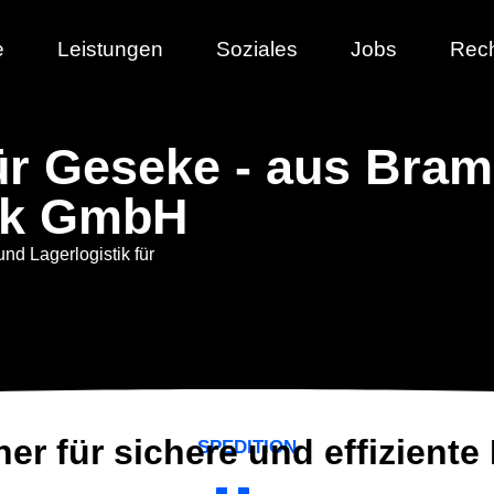
e
Leistungen
Soziales
Jobs
Rech
für Geseke - aus Bram
ik GmbH
und Lagerlogistik für
ner für sichere und effiziente
SPEDITION