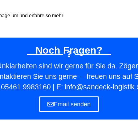
page um und erfahre so mehr
Noch Fragen?
nklarheiten sind wir gerne für Sie da. Zöger
ntaktieren Sie uns gerne – freuen uns auf S
: 05461 9983160 | E: info@sandeck-logistik.
Email senden