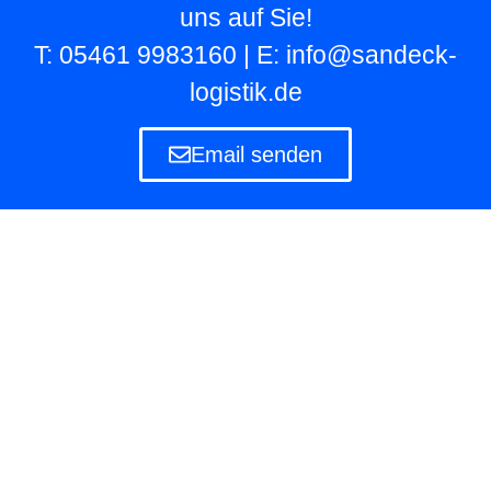
uns auf Sie!
T: 05461 9983160 | E: info@sandeck-
logistik.de
Email senden
Lagerlogistik
Die Lagerlogistik ist ein Teilbereich der Logistik
eines Unternehmens, das eigene und fremde
Waren in Lagern aufbewahren und verwalten
muss.