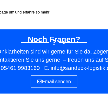
page um und erfahre so mehr
Noch Fragen?
nklarheiten sind wir gerne für Sie da. Zöger
ntaktieren Sie uns gerne – freuen uns auf S
: 05461 9983160 | E: info@sandeck-logistik.
Email senden