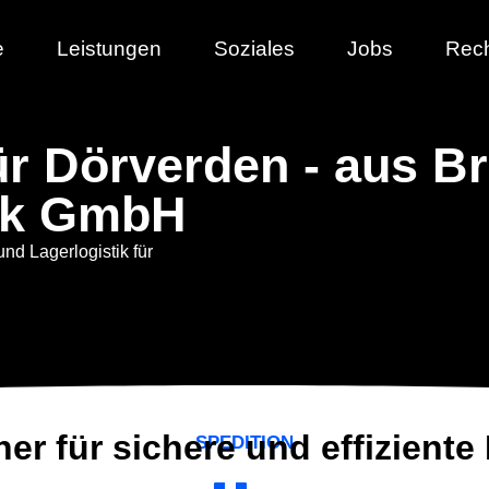
e
Leistungen
Soziales
Jobs
Rech
für Dörverden - aus B
ik GmbH
und Lagerlogistik für
ner für sichere und effiziente
SPEDITION