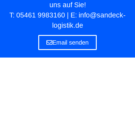
uns auf Sie!
T: 05461 9983160 | E: info@sandeck-
logistik.de
Email senden
Lagerlogistik
Die Lagerlogistik ist ein Teilbereich der Logistik
eines Unternehmens, das eigene und fremde
Waren in Lagern aufbewahren und verwalten
muss.