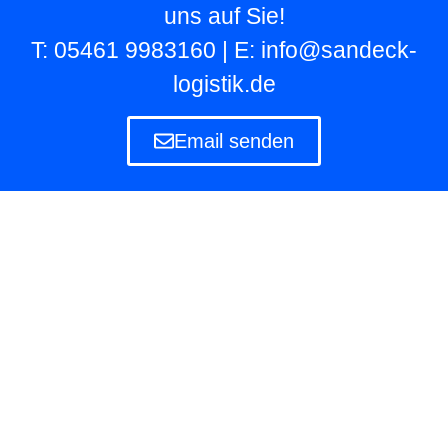
uns auf Sie!
T: 05461 9983160 | E: info@sandeck-
logistik.de
Email senden
Lagerlogistik
Die Lagerlogistik ist ein Teilbereich der Logistik
eines Unternehmens, das eigene und fremde
Waren in Lagern aufbewahren und verwalten
muss.