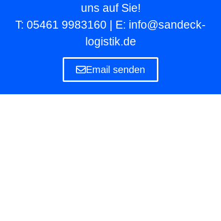
uns auf Sie!
T: 05461 9983160 | E: info@sandeck-
logistik.de
Email senden
Lagerlogistik
Die Lagerlogistik ist ein Teilbereich der Logistik
eines Unternehmens, das eigene und fremde
Waren in Lagern aufbewahren und verwalten
muss.