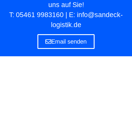
uns auf Sie!
T: 05461 9983160 | E: info@sandeck-
logistik.de
Email senden
Lagerlogistik
Die Lagerlogistik ist ein Teilbereich der Logistik
eines Unternehmens, das eigene und fremde
Waren in Lagern aufbewahren und verwalten
muss.