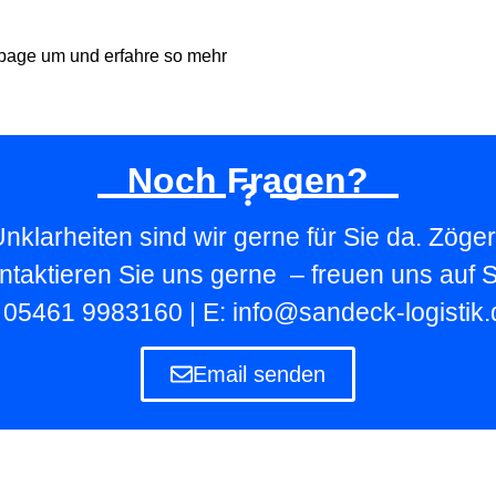
page um und erfahre so mehr
Noch Fragen?
nklarheiten sind wir gerne für Sie da. Zöger
ntaktieren Sie uns gerne – freuen uns auf S
: 05461 9983160 | E: info@sandeck-logistik.
Email senden