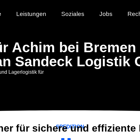
e
Leistungen
Soziales
Jobs
Rech
für Achim bei Bremen 
an Sandeck Logistik
und Lagerlogistik für
ner für sichere und effiziente
SPEDITION