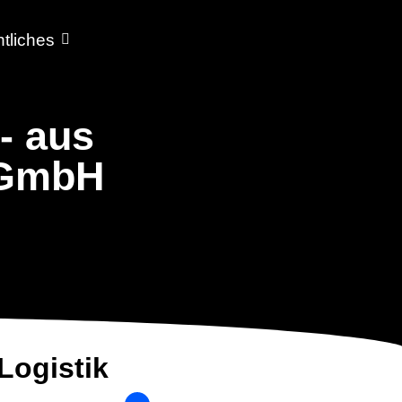
tliches
- aus
 GmbH
 Logistik